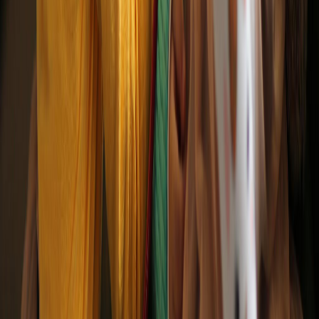
İzmir Merkez
Yenişehir Mah. 1145/2 Sk. No:3, Gıda Çarşısı — Konak / İzmir
Tel :
0 232 433 41 42