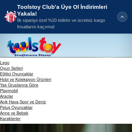
Toolstoy Club'a Üye Ol İndirimleri
Yakala!
İlk siparişe özel %10 indirim ve ücretsiz kargo
fırsatlarını kaçırma!
Lego
Oyun Setleri
Eğitici Oyuncaklar
Hobi ve Koleksiyon Ürünleri
Yaş Gruplarına Göre
Playmobil
Araçlar
Açık Hava,Spor ve Deniz
Peluş Oyuncaklar
Anne ve Bebek
Karakterler