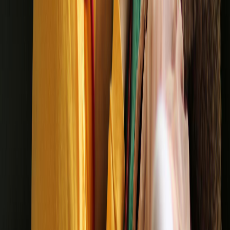
Oyuncaklar çocukların yalnızca eğlenmesini sağlayan ürünler değildir.
Devamını oku
Çocuklar İçin Güvenli Oyuncak Seçimi Nasıl Yapılır?
Oyuncak seçimi yapılırken eğlence kadar güvenlik de büyük önem
taşır.
Devamını oku
Oyuncaklar Çocukların Sosyal Gelişimini Nasıl
Destekler?
Oyuncak seçimi yapılırken eğlence kadar güvenlik de büyük önem
taşır.
Devamını oku