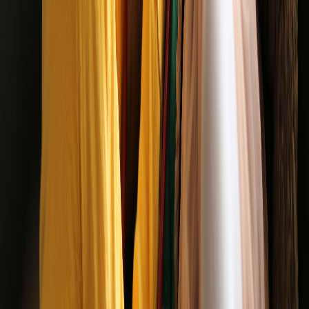
Oyuncaklar Çocukların Sosyal Gelişimini Nasıl
Destekler?
Oyun oynarken çocuklar yalnızca eğlenmez, aynı zamanda iletişim
kurmayı ve paylaşmayı da öğrenir.
Devamını oku
Yüksek Müşteri Memnuniyeti
Google Puanı
G
4.3
Tümünü Gör
ScamAdviser Güveni
%
96