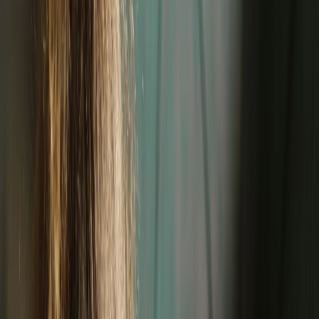
Adresinize Teslim
Siparişiniz Kapınıza Gelsin
Beğendiğiniz ürünleri güvenli paketleme ve hızlı kargo avantajıyla
doğrudan adresinize gönderiyoruz.
Mağazadan Teslim Al
Mağazadan Seç, Hızlı Teslim Al
Kargo beklemek istemiyorsanız, siparişinizi tüm Toolstoy