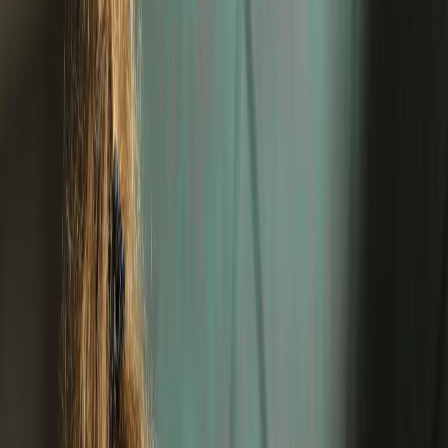
Her Yaşa Uygun Seçenekler
0-12
1-2
Ay
Yaş
Yaş
3-5
6-9
Yaş
Yaş
10-12
13-15
Yaş
Yaş