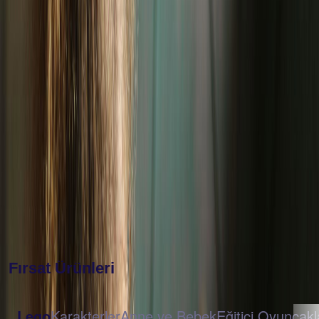
mağazalarından
teslim alabilirsiniz.
Popüler Markalar
Fırsat Ürünleri
Lego
Karakterler
Anne ve Bebek
Eğitici Oyuncakl