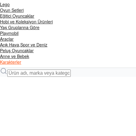
Lego
Oyun Setleri
Eğitici Oyuncaklar
Hobi ve Koleksiyon Ürünleri
Yaş Gruplarına Göre
Playmobil
Araçlar
Açık Hava,Spor ve Deniz
Peluş Oyuncaklar
Anne ve Bebek
Karakterler