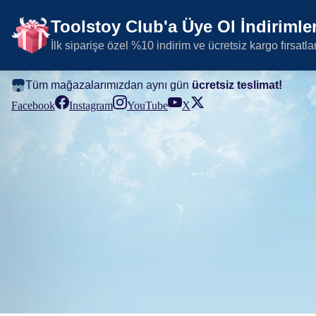
Toolstoy Club'a Üye Ol İndirimler
İlk siparişe özel %10 indirim ve ücretsiz kargo fırsatla
Tüm mağazalarımızdan aynı gün
ücretsiz teslimat!
Facebook
Instagram
YouTube
X