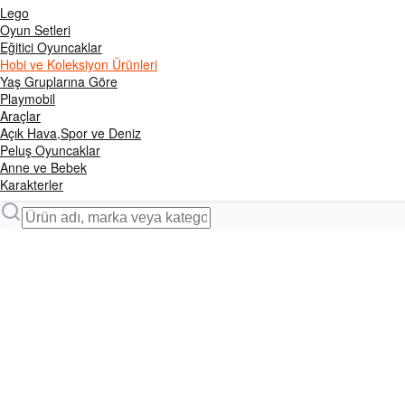
Lego
Oyun Setleri
Eğitici Oyuncaklar
Hobi ve Koleksiyon Ürünleri
Yaş Gruplarına Göre
Playmobil
Araçlar
Açık Hava,Spor ve Deniz
Peluş Oyuncaklar
Anne ve Bebek
Karakterler