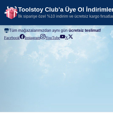
Toolstoy Club'a Üye Ol İndirimler
İlk siparişe özel %10 indirim ve ücretsiz kargo fırsatla
Tüm mağazalarımızdan aynı gün
ücretsiz teslimat!
Facebook
Instagram
YouTube
X