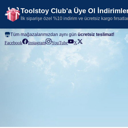
Toolstoy Club'a Üye Ol İndirimler
İlk siparişe özel %10 indirim ve ücretsiz kargo fırsatla
Tüm mağazalarımızdan aynı gün
ücretsiz teslimat!
Facebook
Instagram
YouTube
X