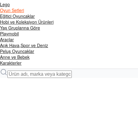
Lego
Oyun Setleri
Eğitici Oyuncaklar
Hobi ve Koleksiyon Ürünleri
Yaş Gruplarına Göre
Playmobil
Araçlar
Açık Hava,Spor ve Deniz
Peluş Oyuncaklar
Anne ve Bebek
Karakterler