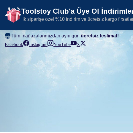
Toolstoy Club'a Üye Ol İndirimler
İlk siparişe özel %10 indirim ve ücretsiz kargo fırsatla
Tüm mağazalarımızdan aynı gün
ücretsiz teslimat!
Facebook
Instagram
YouTube
X