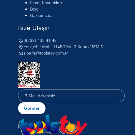
İnsan Kaynakları
Blog
Hakkımızda
Bize Ulaşın
0(232) 433 41 42
Yenişehir Mah. 1145/2 No:3 Konak/ İZMİR
siparis@toolstoy.com.tr
Gönder