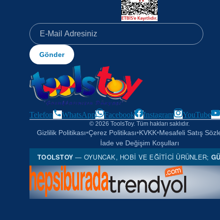
Gönder
Telefon
WhatsApp
Facebook
Instagram
YouTube
© 2026 ToolsToy. Tüm hakları saklıdır.
Gizlilik Politikası
•
Çerez Politikası
•
KVKK
•
Mesafeli Satış Söz
İade ve Değişim Koşulları
TOOLSTOY
— OYUNCAK, HOBI VE EĞITICI ÜRÜNLER;
GÜ