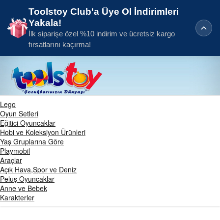
Toolstoy Club'a Üye Ol İndirimleri
Yakala!
İlk siparişe özel %10 indirim ve ücretsiz kargo
fırsatlarını kaçırma!
Lego
Oyun Setleri
Eğitici Oyuncaklar
Hobi ve Koleksiyon Ürünleri
Yaş Gruplarına Göre
Playmobil
Araçlar
Açık Hava,Spor ve Deniz
Peluş Oyuncaklar
Anne ve Bebek
Karakterler