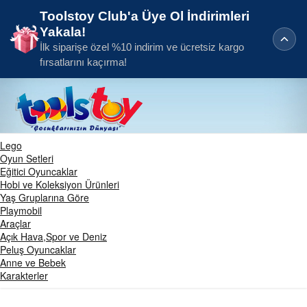
Toolstoy Club'a Üye Ol İndirimleri
Yakala!
İlk siparişe özel %10 indirim ve ücretsiz kargo
fırsatlarını kaçırma!
Lego
Oyun Setleri
Eğitici Oyuncaklar
Hobi ve Koleksiyon Ürünleri
Yaş Gruplarına Göre
Playmobil
Araçlar
Açık Hava,Spor ve Deniz
Peluş Oyuncaklar
Anne ve Bebek
Karakterler