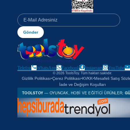
Gönder
Telefon
WhatsApp
Facebook
Instagram
YouTube
© 2026 ToolsToy. Tüm hakları saklıdır.
Gizlilik Politikası
•
Çerez Politikası
•
KVKK
•
Mesafeli Satış Söz
İade ve Değişim Koşulları
TOOLSTOY
— OYUNCAK, HOBI VE EĞITICI ÜRÜNLER;
GÜ