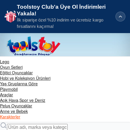
Toolstoy Club'a Üye Ol İndirimleri
Yakala!
İlk siparişe özel %10 indirim ve ücretsiz kargo
fırsatlarını kaçırma!
Lego
Oyun Setleri
Eğitici Oyuncaklar
Hobi ve Koleksiyon Ürünleri
Yaş Gruplarına Göre
Playmobil
Araçlar
Açık Hava,Spor ve Deniz
Peluş Oyuncaklar
Anne ve Bebek
Karakterler