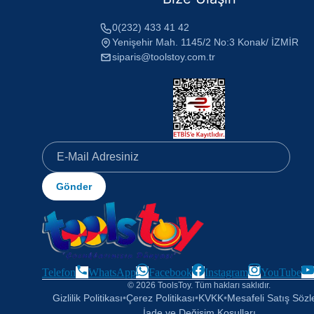
0(232) 433 41 42
Yenişehir Mah. 1145/2 No:3 Konak/ İZMİR
siparis@toolstoy.com.tr
Gönder
Telefon
WhatsApp
Facebook
Instagram
YouTube
© 2026 ToolsToy. Tüm hakları saklıdır.
Gizlilik Politikası
•
Çerez Politikası
•
KVKK
•
Mesafeli Satış Söz
İade ve Değişim Koşulları