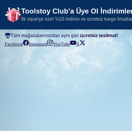
Toolstoy Club'a Üye Ol İndirimler
İlk siparişe özel %10 indirim ve ücretsiz kargo fırsatla
Tüm mağazalarımızdan aynı gün
ücretsiz teslimat!
Facebook
Instagram
YouTube
X