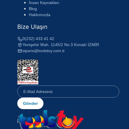
İnsan Kaynakları
Blog
Hakkımızda
Bize Ulaşın
0(232) 433 41 42
Yenişehir Mah. 1145/2 No:3 Konak/ İZMİR
siparis@toolstoy.com.tr
Gönder