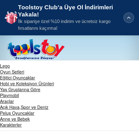
Toolstoy Club'a Üye Ol İndirimleri
Yakala!
İlk siparişe özel %10 indirim ve ücretsiz kargo
fırsatlarını kaçırma!
Lego
Oyun Setleri
Eğitici Oyuncaklar
Hobi ve Koleksiyon Ürünleri
Yaş Gruplarına Göre
Playmobil
Araçlar
Açık Hava,Spor ve Deniz
Peluş Oyuncaklar
Anne ve Bebek
Karakterler