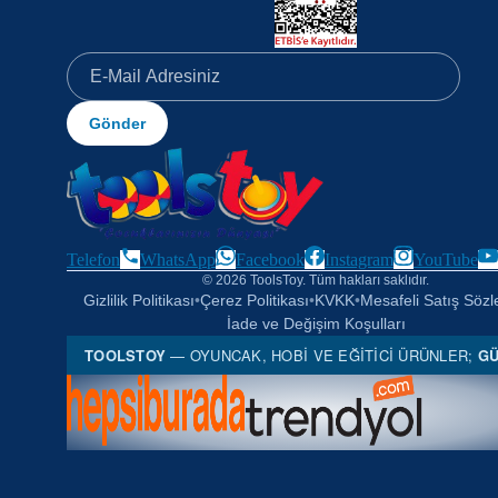
Gönder
Telefon
WhatsApp
Facebook
Instagram
YouTube
© 2026 ToolsToy. Tüm hakları saklıdır.
Gizlilik Politikası
•
Çerez Politikası
•
KVKK
•
Mesafeli Satış Söz
İade ve Değişim Koşulları
TOOLSTOY
— OYUNCAK, HOBI VE EĞITICI ÜRÜNLER;
GÜ