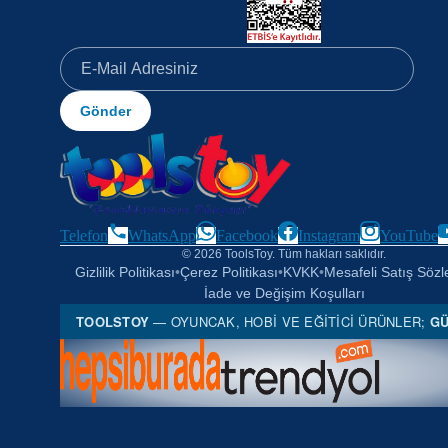
Gönder
Telefon
WhatsApp
Facebook
Instagram
YouTube
© 2026 ToolsToy. Tüm hakları saklıdır.
Gizlilik Politikası
•
Çerez Politikası
•
KVKK
•
Mesafeli Satış Söz
İade ve Değişim Koşulları
TOOLSTOY
— OYUNCAK, HOBI VE EĞITICI ÜRÜNLER;
GÜ