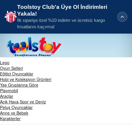
Toolstoy Club'a Üye Ol İndirimleri
Yakala!
İlk siparişe özel %10 indirim ve ücretsiz kargo
fırsatlarını kaçırma!
Lego
Oyun Setleri
Eğitici Oyuncaklar
Hobi ve Koleksiyon Ürünleri
Yaş Gruplarına Göre
Playmobil
Araçlar
Açık Hava,Spor ve Deniz
Peluş Oyuncaklar
Anne ve Bebek
Karakterler