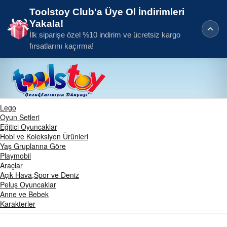
Toolstoy Club'a Üye Ol İndirimleri
Yakala!
İlk siparişe özel %10 indirim ve ücretsiz kargo
fırsatlarını kaçırma!
Lego
Oyun Setleri
Eğitici Oyuncaklar
Hobi ve Koleksiyon Ürünleri
Yaş Gruplarına Göre
Playmobil
Araçlar
Açık Hava,Spor ve Deniz
Peluş Oyuncaklar
Anne ve Bebek
Karakterler