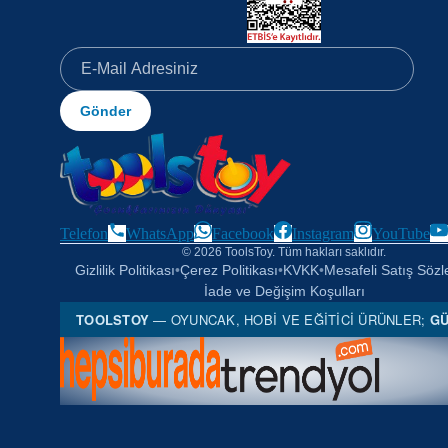
Gönder
Telefon
WhatsApp
Facebook
Instagram
YouTube
© 2026 ToolsToy. Tüm hakları saklıdır.
Gizlilik Politikası
•
Çerez Politikası
•
KVKK
•
Mesafeli Satış Söz
İade ve Değişim Koşulları
TOOLSTOY
— OYUNCAK, HOBI VE EĞITICI ÜRÜNLER;
GÜ