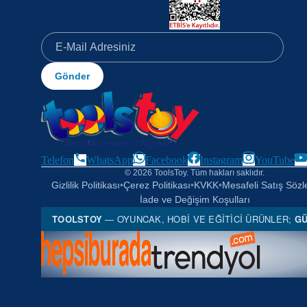
Gönder
Telefon
WhatsApp
Facebook
Instagram
YouTube
© 2026 ToolsToy. Tüm hakları saklıdır.
Gizlilik Politikası
•
Çerez Politikası
•
KVKK
•
Mesafeli Satış Söz
İade ve Değişim Koşulları
TOOLSTOY
— OYUNCAK, HOBI VE EĞITICI ÜRÜNLER;
GÜ