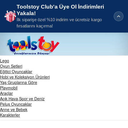
Toolstoy Club'a Üye Ol İndirimleri
Yakala!
İlk siparişe özel %10 indirim ve ücretsiz kargo
fırsatlarını kaçırma!
Lego
Oyun Setleri
Eğitici Oyuncaklar
Hobi ve Koleksiyon Ürünleri
Yaş Gruplarına Göre
Playmobil
Araçlar
Açık Hava,Spor ve Deniz
Peluş Oyuncaklar
Anne ve Bebek
Karakterler