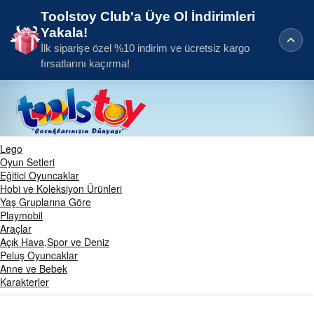
Toolstoy Club'a Üye Ol İndirimleri
Yakala!
İlk siparişe özel %10 indirim ve ücretsiz kargo
fırsatlarını kaçırma!
Lego
Oyun Setleri
Eğitici Oyuncaklar
Hobi ve Koleksiyon Ürünleri
Yaş Gruplarına Göre
Playmobil
Araçlar
Açık Hava,Spor ve Deniz
Peluş Oyuncaklar
Anne ve Bebek
Karakterler