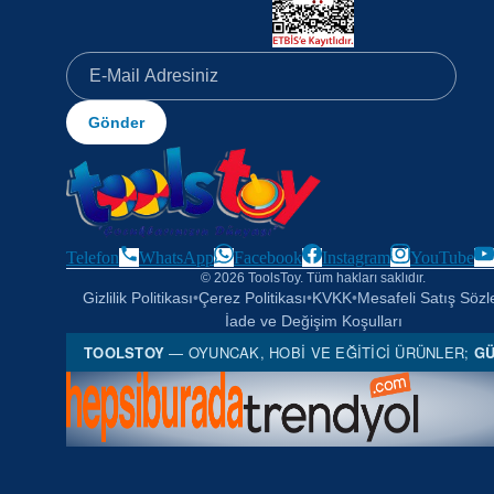
Gönder
Telefon
WhatsApp
Facebook
Instagram
YouTube
© 2026 ToolsToy. Tüm hakları saklıdır.
Gizlilik Politikası
•
Çerez Politikası
•
KVKK
•
Mesafeli Satış Söz
İade ve Değişim Koşulları
TOOLSTOY
— OYUNCAK, HOBI VE EĞITICI ÜRÜNLER;
GÜ